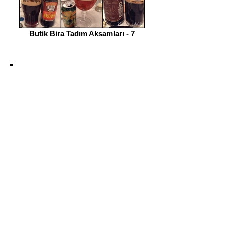
Butik Bira Tadım Aksamları - 7
Bu site amatörce ve hobi amaçlı olarak
sürdürülen çalışmaların paylaşıldığı bir
ortamdır.
Kişisel görüş ve değerlendirmeleri
içermekte ve herhangi bir özendirici
faaliyet, reklam ve tanıtım
içermemektedir.
Bu siteye giriş yapmış kişiler alkolün
zararlarını biliyor ve kabul etmiş
sayılırlar.