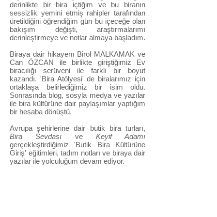
derinlikte bir bira içtiğim ve bu biranın
sessizlik yemini etmiş rahipler tarafından
üretildiğini öğrendiğim gün bu içeceğe olan
bakışım değişti, araştırmalarımı
derinleştirmeye ve notlar almaya başladım.
Biraya dair hikayem Birol MALKAMAK ve
Can ÖZCAN ile birlikte giriştiğimiz Ev
biracılığı serüveni ile farklı bir boyut
kazandı. 'Bira Atölyesi' de biralarımız için
ortaklaşa belirlediğimiz bir isim oldu.
Sonrasında blog, sosyla medya ve yazılar
ile bira kültürüne dair paylaşımlar yaptığım
bir hesaba dönüştü.
Avrupa şehirlerine dair butik bira turları,
Bira Sevdası
ve
Keyif Adamı
gerçekleştirdiğimiz 'Butik Bira Kültürüne
Giriş' eğitimleri, tadım notları ve biraya dair
yazılar ile yolculuğum devam ediyor.
Amacım öğrenmek, bu topraklardan doğan
kültürü paylaşmak, yeni dostlar edinmek.
Keyfi paylaşmak dileğiyle..